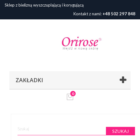
Sklep z bielizną wyszczuplającą i korygującą
Kontakt z nami:
+48 502 297 848
ZAKŁADKI
0
SZUKAJ