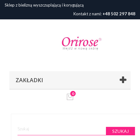
Sklep z bielizną wyszczuplającą i korygującą
Kontakt z nami:
+48 502 297 848
ZAKŁADKI
0
SZUKAJ