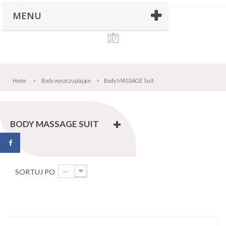
MENU
Home
>
Body wyszczuplające
>
Body MASSAGE Suit
BODY MASSAGE SUIT
SORTUJ PO
--