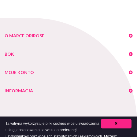
O MARCE ORIROSE
BOK
MOJE KONTO
INFORMACJA
Ta witryna wykorzystuje pliki cookies w celu świadczenia
✖
usług, dostosowania serwisu do preferencji
Copyright 2018 Orirose - Bielizna Wyszczuplająca. All Rights Reserved
użytkowników oraz w celach statystycznych i reklamowych. Możesz