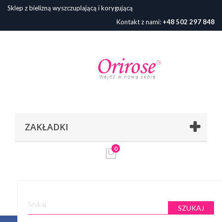
Sklep z bielizną wyszczuplającą i korygującą
Kontakt z nami:
+48 502 297 848
ZAKŁADKI
0
SZUKAJ