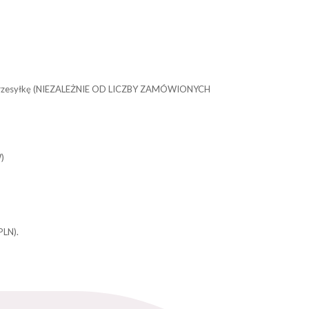
ego przesyłkę (NIEZALEŻNIE OD LICZBY ZAMÓWIONYCH
)
PLN).