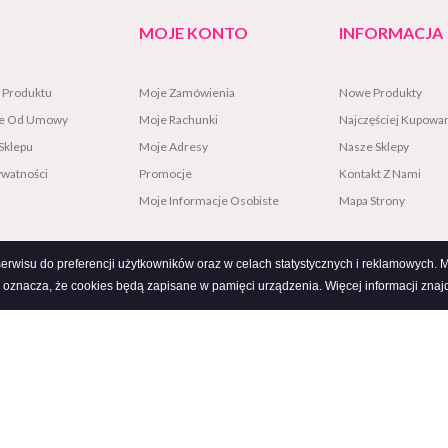
MOJE KONTO
INFORMACJA
 Produktu
Moje Zamówienia
Nowe Produkty
ie Od Umowy
Moje Rachunki
Najczęściej Kupowa
Sklepu
Moje Adresy
Nasze Sklepy
ywatności
Promocje
Kontakt Z Nami
Moje Informacje Osobiste
Mapa Strony
a
 serwisu do preferencji użytkowników oraz w celach statystycznych i reklamowych
 oznacza, że cookies będą zapisane w pamięci urządzenia. Więcej informacji znajd