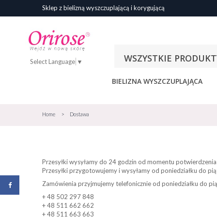
Sklep z bielizną wyszczuplającą i korygującą
WSZYSTKIE PRODUKT
Select Language
▼
BIELIZNA WYSZCZUPLAJĄCA
Home
>
Dostawa
Przesyłki wysyłamy do 24 godzin od momentu potwierdzenia t
Przesyłki przygotowujemy i wysyłamy od poniedziałku do pią
Zamówienia przyjmujemy telefonicznie od poniedziałku do piąt
+ 48 502 297 848
+ 48 511 662 662
+ 48 511 663 663