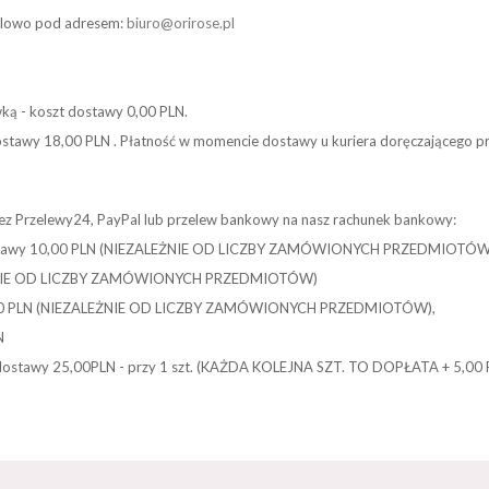
mailowo pod adresem:
biuro@orirose.pl
ówką - koszt dostawy 0,00 PLN.
t dostawy 18,00 PLN . Płatność w momencie dostawy u kuriera doręczając
z Przelewy24, PayPal lub przelew bankowy na nasz rachunek bankowy:
t dostawy 10,00 PLN (NIEZALEŻNIE OD LICZBY ZAMÓWIONYCH PRZEDMIOTÓW
ZALEŻNIE OD LICZBY ZAMÓWIONYCH PRZEDMIOTÓW)
y 15,00 PLN (NIEZALEŻNIE OD LICZBY ZAMÓWIONYCH PRZEDMIOTÓW),
N
stawy 25,00PLN - przy 1 szt. (KAŻDA KOLEJNA SZT. TO DOPŁATA + 5,00 