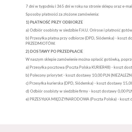
7 dni w tygodniu i 365 dni w roku na stronie sklepu oraz e-
Sposoby płatności za złożone zamówienia:
1) PŁATNOŚĆ PRZY ODBIORZE
a) Odbiór osobisty w siedzibie F.H.U. Orirose i płatność got
b) Przesyłka płatna przy odbiorze (DPD, Siódemka) - kosz
PRZEDMIOTÓW.
2) DOSTAWY PO PRZEDPŁACIE
W naszym sklepie zamówienie można opłacić gotówką, poprze
a) Przesyłka pocztowa (Poczta Polska KURIER48) - kosz
b) Polecony priorytet - koszt dostawy 10,00 PLN (NIE
c) Przesyłka kurierska (DPD, Siódemka) - koszt dostaw
d) Odbiór osobisty w siedzibie firmy - koszt dostawy 0,00 PL
e) PRZESYŁKA MIĘDZYNARODOWA (Poczta Polska) - koszt do