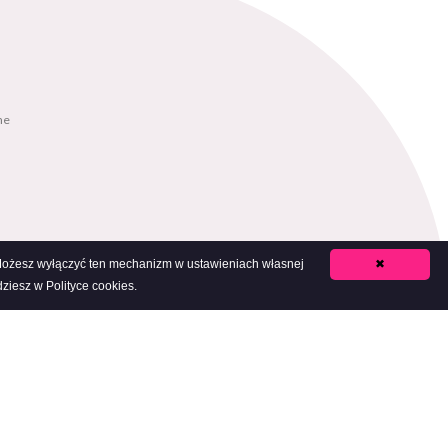
ne
. Możesz wyłączyć ten mechanizm w ustawieniach własnej
✖
ziesz w Polityce cookies.