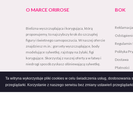
O MARCE ORIROSE
BOK
Reklamacja
Bielizna wyszczuplająca i korygująca, którą
proponujemy, to najszybszy krok do szczupłej
Odstąpien
figury i świetnego samopoczucia. W naszej ofercie
Regulamin 
znajdziesz m.in.: gorsety wyszczuplające, body
Polityka Pr
modelujące sylwetkę, rajstopy na żylaki, figi
korygujące. Skorzystaj z naszej oferty a w łatwy i
Dostawa
niedrogi sposób zyskasz olśniewającą sylwetkę.
Płatności
Współprac
Ta witryna wykorzystuje pliki cookies w celu świadczenia usług, dostosowania
przeglądarki. Korzystanie z naszego serwisu bez zmiany ustawień przeglądarki
Copyright 2018 Orirose - Bielizna Wyszczuplająca. All Rights Reserved