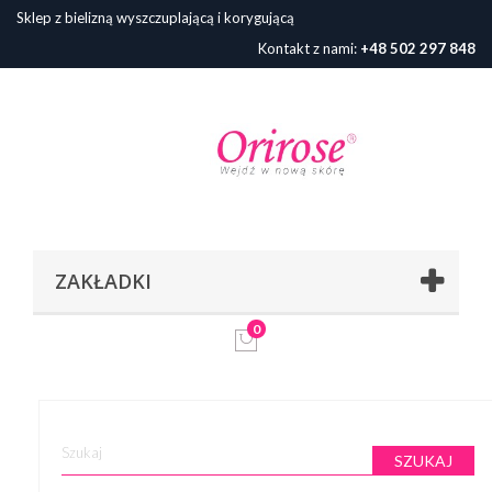
Sklep z bielizną wyszczuplającą i korygującą
Kontakt z nami:
+48 502 297 848
ZAKŁADKI
0
SZUKAJ