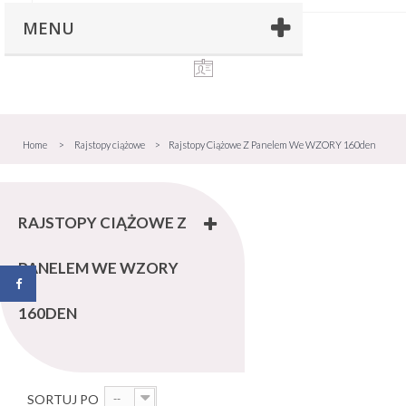
MENU
Home
>
Rajstopy ciążowe
>
Rajstopy Ciążowe Z Panelem We WZORY 160den
RAJSTOPY CIĄŻOWE Z
PANELEM WE WZORY
160DEN
SORTUJ PO
--