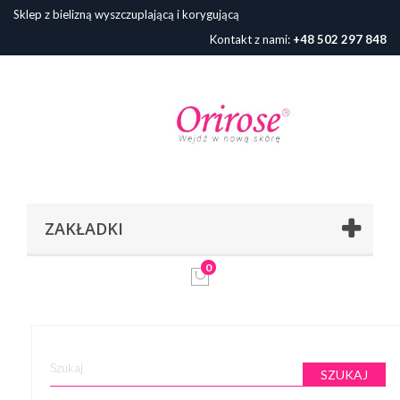
Sklep z bielizną wyszczuplającą i korygującą
Kontakt z nami:
+48 502 297 848
ZAKŁADKI
0
SZUKAJ