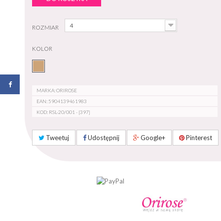
4
ROZMIAR
KOLOR
MARKA: ORIROSE
EAN: 5904139461983
KOD: RSL-20/001 - [397]
Tweetuj
Udostępnij
Google+
Pinterest