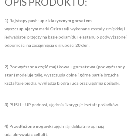
OPIS PRODUKTU:
1) Rajstopy push-up z klasycznym gorsetem
wyszczuplającym
marki
Orirose®
wykonane zostały z miękkiej i
jedwabistej przędzy na bazie poliamidu i elastanu o podwyższonej
odporności na zaciągnięcia o grubości
20 den
.
2) Podwyższona część majtkowa - gorsetowa (podwyższony
stan)
modeluje talię, wyszczupla dolne i górne partie brzucha,
kształtuje biodra, wygładza biodra i uda oraz ujędrnia pośladki.
3) PUSH – UP
podnosi, ujędrnia i koryguje kształt pośladków.
4) Przedłużone nogawki
ujędrnią i delikatnie opinają
uda
ukrywając cellulit
.