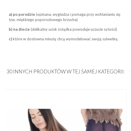
a) po porodzie
(opinana, wygładza i pomaga przy wchłanianiu się
tzw. miękkiego poporodowego brzucha)
b) na diecie
(delikatny ucisk żołądka powoduje uczucie sytości)
c)
które w dosłowna minutę chcą wymodelować swoją sylwetkę.
30 INNYCH PRODUKTÓW W TEJ SAMEJ KATEGORII: