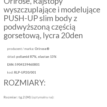
Orirose, Rajstopy
wyszczuplające i modelujące
PUSH-UP slim body z
podwyższoną częścią
gorsetową, lycra 20den
producent / marka:
Orirose®
skład:
poliamid 87%, elastan 13%
EAN:
5904139460801
kod:
RLP-UP20/001
ROZMIARY:
Rozmiar: tg.2
(M)
(optymalny na):