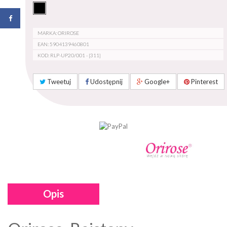
MARKA: ORIROSE
EAN: 5904139460801
KOD: RLP-UP20/001 - [311]
Tweetuj
Udostępnij
Google+
Pinterest
Opis