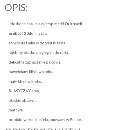
OPIS:
udoskonalona linia rajstop marki
Orirose®
grubość 20den, lycra,
sprężysta i miła w dotyku tkanina,
rajstopy płasko przylegają do ciała,
delikatne zaznaczenie palcowe,
bawełniany klinik w kroku,
mały klinik w kroku,
KLASYCZNY
stan,
płaskie obszycia,
matowe,
produkt włoski konfekcjonowany w Polsce.