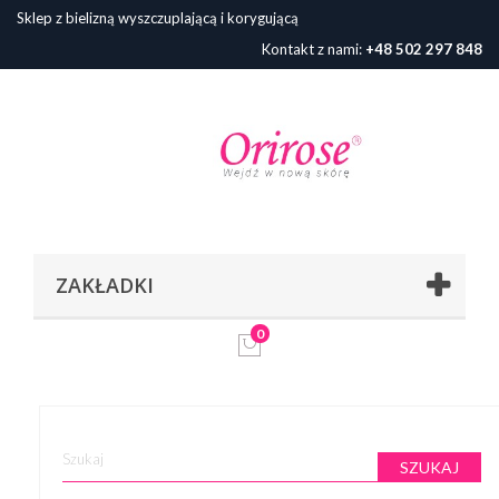
Sklep z bielizną wyszczuplającą i korygującą
Kontakt z nami:
+48 502 297 848
ZAKŁADKI
0
SZUKAJ