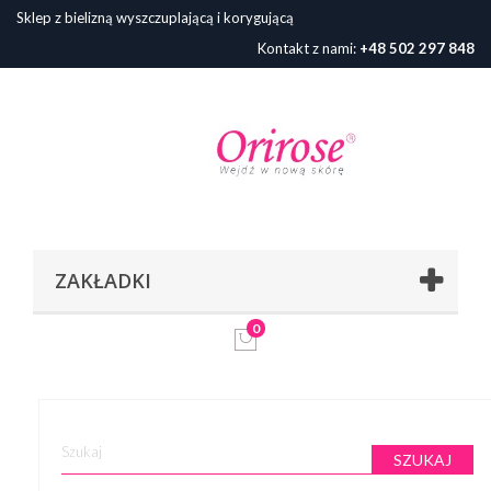
Sklep z bielizną wyszczuplającą i korygującą
Kontakt z nami:
+48 502 297 848
ZAKŁADKI
0
SZUKAJ