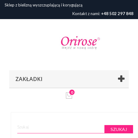
Sklep z bielizną wyszczuplającą i korygującą
Kontakt z nami:
+48 502 297 848
ZAKŁADKI
0
SZUKAJ