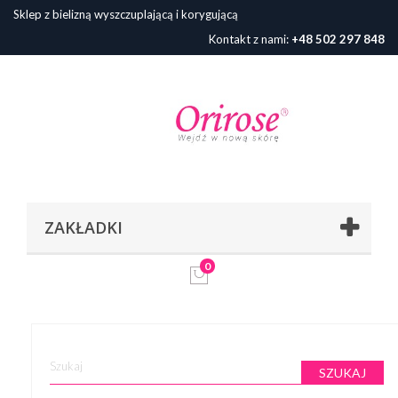
Sklep z bielizną wyszczuplającą i korygującą
Kontakt z nami:
+48 502 297 848
ZAKŁADKI
0
SZUKAJ