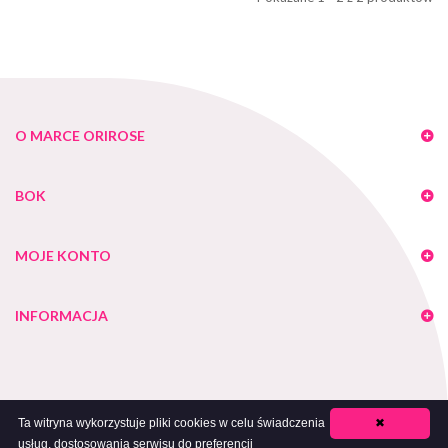
O MARCE ORIROSE
BOK
MOJE KONTO
INFORMACJA
Ta witryna wykorzystuje pliki cookies w celu świadczenia
✖
usług, dostosowania serwisu do preferencji
Copyright 2018 Orirose - Bielizna Wyszczuplająca. All Rights Reserved