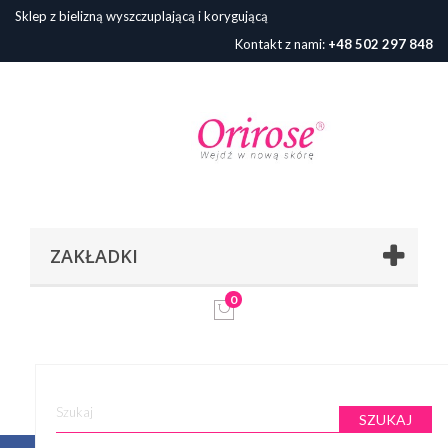
Sklep z bielizną wyszczuplającą i korygującą
Kontakt z nami:
+48 502 297 848
ZAKŁADKI
0
SZUKAJ