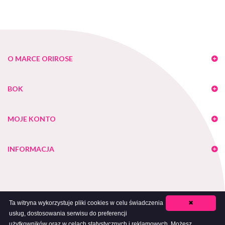
O MARCE ORIROSE
BOK
MOJE KONTO
INFORMACJA
Ta witryna wykorzystuje pliki cookies w celu świadczenia
✖
usług, dostosowania serwisu do preferencji
Copyright 2018 Orirose - Bielizna Wyszczuplająca. All Rights Reserved
użytkowników oraz w celach statystycznych i reklamowych. Możesz